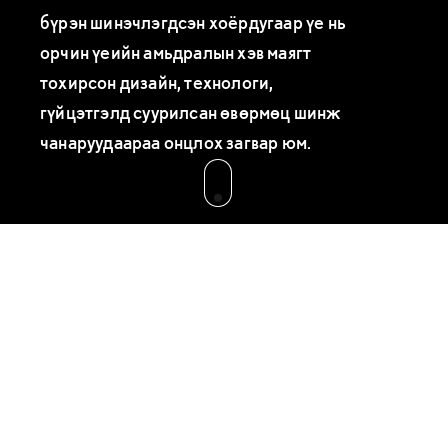
бүрэн шинэчлэгдсэн хоёрдугаар үе нь
орчин үеийн амьдралын хэв маягт
тохирсон дизайн, технологи,
гүйцэтгэлд суурилсан өвөрмөц шинж
чанаруудаараа онцлох загвар юм.
NX
ЗУРГИЙН ЦОМОГ
ӨНГӨНИЙ СОНГОЛТ