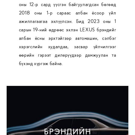
оны 12-р сард үүсгэн байгуулагдсан бөгөөд
2018 оны 1-р сараас албан ёсоор үйл
ажиллагаагаа эхлүүлсэн. Бид 2023 оны 1
сарын 19-ний өдрөөс эхлэн LEXUS брэндийг
албан ёсны эрхтэйгээр автомашин, сэлбэг
хэрэгслийн худалдаа, засвар үйлчилгээг
өөрийн гэрээт дилерүүдээр дамжуулан та
бүхэнд хүргэж байна.
БРЭНДИЙН