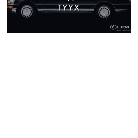
ТҮҮХ
PRESENT -
VISION &
CONCEPT