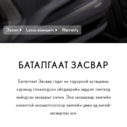
Эхлэл
Lexus эзэмшигч
Warranty
БАТАЛГААТ ЗАСВАР
Баталгаат Засвар гэдэг нь тодорхой хугацааны
хүрээнд тохиолдсон үйлдвэрийн эвдрэл гэмтэлд
хийгдсэн засварыг хэлнэ. Энэ засвараар хамгийн
оновчтой оношилгоогоор хамгийн цөөн эд ангийг
засварлах юм.