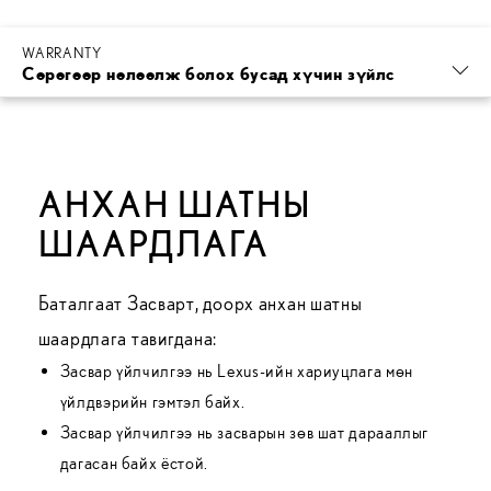
WARRANTY
Cөрөгөөр нөлөөлж болох бусад хүчин зүйлс
АНХАН ШАТНЫ
ШААРДЛАГА
Баталгаат Засварт, доорх анхан шатны
шаардлага тавигдана:
Засвар үйлчилгээ нь Lexus-ийн хариуцлага мөн
үйлдвэрийн гэмтэл байх.
Засвар үйлчилгээ нь засварын зөв шат дарааллыг
дагасан байх ёстой.