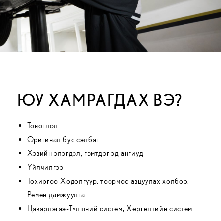
ЮУ ХАМРАГДАХ ВЭ?
Тоноглол
Оригинал бус сэлбэг
Хэвийн элэгдэл, гэмтдэг эд ангиуд
Үйлчилгээ
Тохиргоо-Хөдөлгүүр, тоормос авцуулах холбоо,
Ремен дамжуулга
Цэвэрлэгээ-Түлшний систем, Хөргөлтийн систем