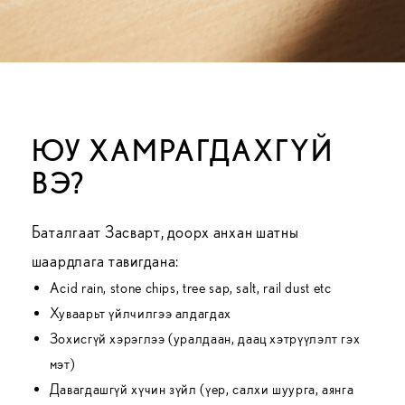
ЮУ ХАМРАГДАХГҮЙ
ВЭ?
Баталгаат Засварт, доорх анхан шатны
шаардлага тавигдана:
Acid rain, stone chips, tree sap, salt, rail dust etc
Хуваарьт үйлчилгээ алдагдах
Зохисгүй хэрэглээ (уралдаан, даац хэтрүүлэлт гэх
мэт)
Давагдашгүй хүчин зүйл (үер, салхи шуурга, аянга