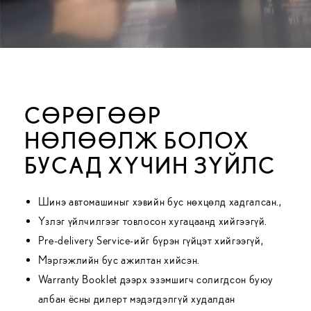
CӨРӨГӨӨР
НӨЛӨӨЛЖ БОЛОХ
БУСАД ХҮЧИН ЗҮЙЛС
Шинэ автомашиныг хэвийн бус нөхцөлд хадгалсан.,
Үзлэг үйлчилгээг товлосон хугацаанд хийгээгүй.
Pre-delivery Service-ийг бүрэн гүйцэт хийгээгүй,
Mэргэжлийн бус ажилтан хийсэн.
Warranty Booklet дээрх эзэмшигч солигдсон буюу
албан ёсны дилерт мэдэгдэлгүй худалдан