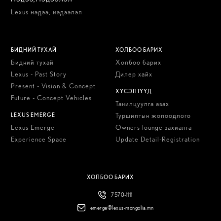
Lexus мэдээ, мэдээлэл
БИДНИЙ ТУХАЙ
ХОЛБОО БАРИХ
Бидний тухай
Холбоо барих
Lexus - Past Story
Дилер хайх
Present - Vision & Concept
ХҮСЭЛТҮҮД
Future - Concept Vehicles
Танилцуулга авах
LEXUS EMERGE
Туршилтын жолоодлого
Lexus Emerge
Owners lounge захиалга
Experience Space
Update Detail-Registration
ХОЛБОО БАРИХ
7570-1111
emerge@lexus-mongolia.mn