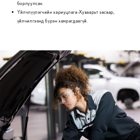
борлуулсан.
Үйлчлүүлэгчийн хариуцлага-Хуваарьт засвар,
үйлчилгээнд бүрэн хамрагдаагүй.